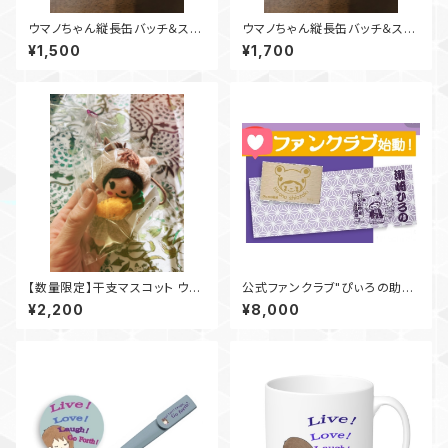
ウマノちゃん縦長缶バッチ＆ステ
ウマノちゃん縦長缶バッチ＆ステ
ッカーセット
ッカーセット(ステッカー2枚)
¥1,500
¥1,700
【数量限定】干支マスコット ウマ
公式ファンクラブ"ぴぃろの助
ノちゃん ひろのみくじ＆年賀状カ
座"
¥2,200
¥8,000
ード付き