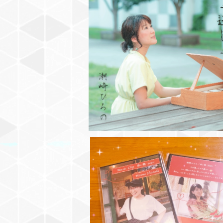
New mini Album【清く逞しく】
¥1,800
SOLD OUT
Music Crip#3 【赤い靴 2020】