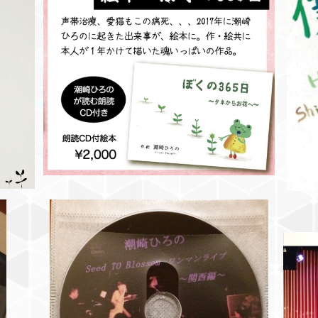
絵本・ぼくの365日〜タネからお花へ〜
¥2,000
SOLD OUT
201
LI
リフォ
Birthday LIVE DVD Seed TO Blosso