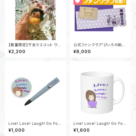
【数量限定】干支マスコット ウマ
公式ファンクラブ"ぴぃろの助
ノちゃん ひろのみくじ＆年賀状カ
座"
¥2,200
¥8,000
ード付き
Live! Love! Laugh! Go Fort
Live! Love! Laugh! Go Fort
h! マグネット＆ボールペン
h!マグカップ
¥1,000
¥1,600