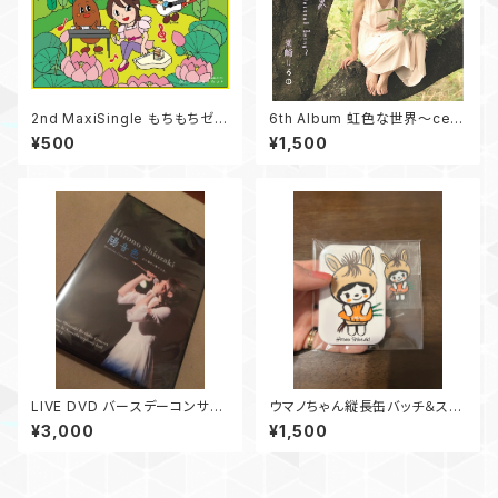
2nd MaxiSingle もちもちゼリ
6th Album 虹色な世界〜cele
ーフライ
stial being〜
¥500
¥1,500
LIVE DVD バースデーコンサー
ウマノちゃん縦長缶バッチ＆ステ
ト陽音色2016〜あの場所へ繋
ッカーセット
¥3,000
¥1,500
がる音〜 at すみだトリフォニー
ホール