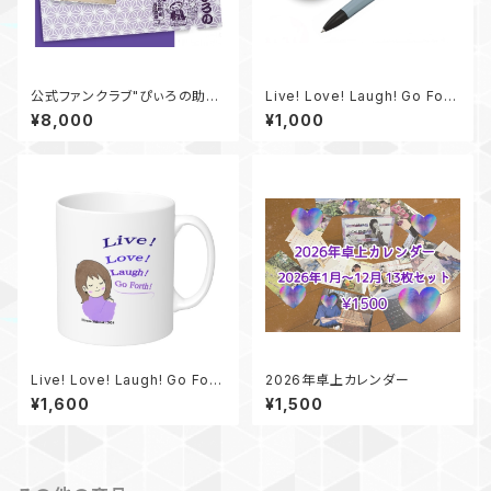
公式ファンクラブ"ぴぃろの助
Live! Love! Laugh! Go Fort
座"
h! マグネット＆ボールペン
¥8,000
¥1,000
Live! Love! Laugh! Go Fort
2026年卓上カレンダー
h!マグカップ
¥1,600
¥1,500