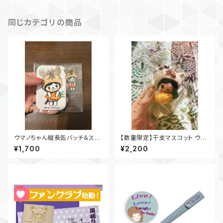
同じカテゴリの商品
ウマノちゃん縦長缶バッチ＆ステ
【数量限定】干支マスコット ウマ
ッカーセット(ステッカー2枚)
ノちゃん ひろのみくじ＆年賀状カ
¥1,700
¥2,200
ード付き