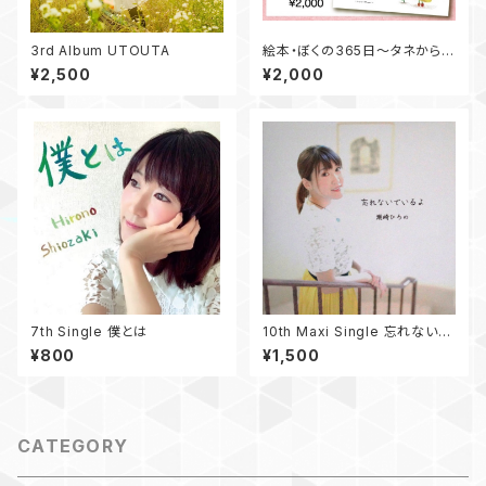
3rd Album UTOUTA
絵本・ぼくの365日〜タネからお
花へ〜
¥2,500
¥2,000
7th Single 僕とは
10th Maxi Single 忘れないで
いるよ
¥800
¥1,500
CATEGORY