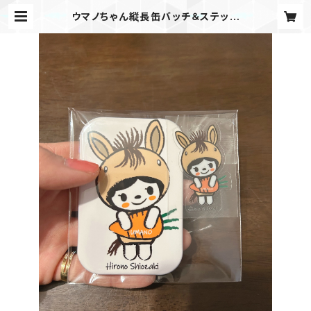
ウマノちゃん縦長缶バッチ＆ステッカ
ーセット | hirono store